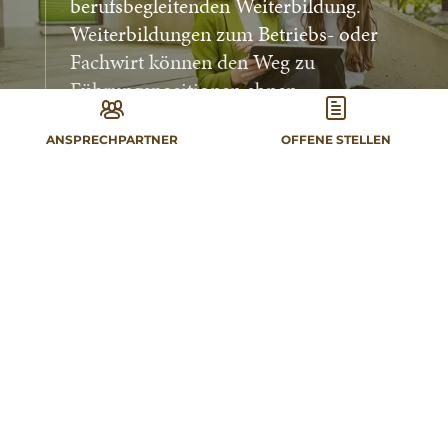
berufsbegleitenden Weiterbildung.
Weiterbildungen zum Betriebs- oder
Fachwirt können den Weg zu
Führungspositionen ebnen.
ANSPRECHPARTNER
OFFENE STELLEN
Pfeifer bildet die Wahlqualifikationen Marketing und
Vertrieb, Auftragssteuerung und -koordination sowie
Einkauf und Logistik aus. Das bedeutet in der Lehr-
und Arbeitspraxis: Planen, Büroabläufe organisieren,
Präsentationen ausarbeiten, Termine koordinieren, mit
Programmen wie Word, Excel oder Power Point
arbeiten, ein- und ausgehende Rechnungen überprüfen
etc.