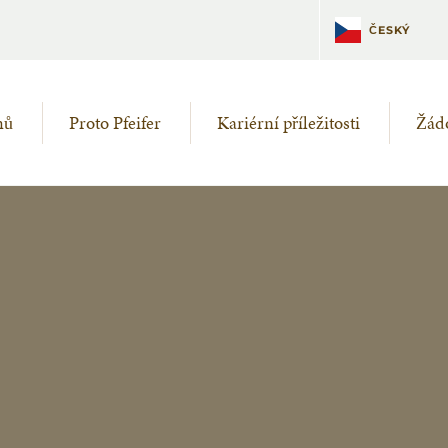
DEUTSCH
ČESKÝ
mů
Proto Pfeifer
Kariérní příležitosti
Žádo