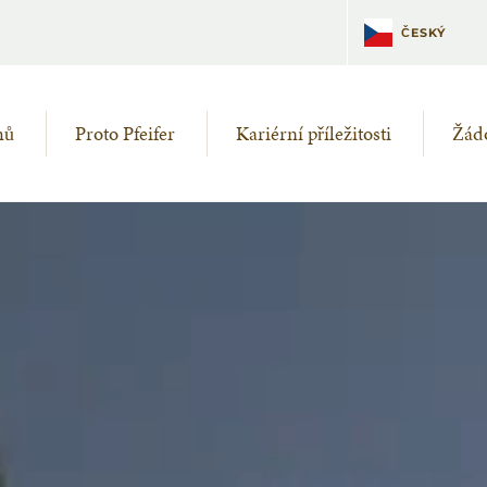
DEUTSCH
ČESKÝ
mů
Proto Pfeifer
Kariérní příležitosti
Žádo