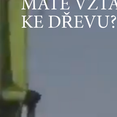
MÁTE VZT
KE DŘEVU?