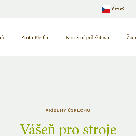
DEUTSCH
ČESKÝ
mů
Proto Pfeifer
Kariérní příležitosti
Žádo
PŘÍBĚHY ÚSPĚCHU
Vášeň pro stroje