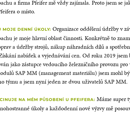
achu a firma Pfeifer mě vždy zajímala. Proto jsem se ja
feifera o místo.
Organizace oddělení údržby v zá
 MOJE DENNÍ ÚKOLY:
achu je moje hlavní oblast činnosti. Konkrétně to zna
oprav a údržby strojů, nákup náhradních dílů a spotřeb
 Získání nabídek a vyjednávání cen. Od roku 2019 jsem
ván jako zástupce vedoucího železničního provozu pro v
modulů SAP MM (management materiálu) jsem mohl bý
ho týmu a jsem nyní jeden ze dvou uživatelů SAP MM.
Máme super t
CINUJE NA MÉM PŮSOBENÍ U PFEIFERA:
nohostranné úkoly a každodenní nové výzvy mě posouva