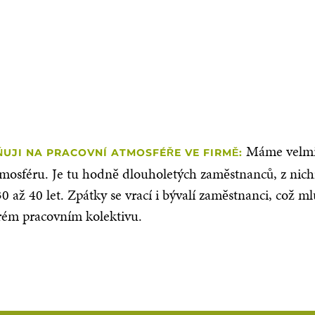
Máme velmi
UJI NA PRACOVNÍ ATMOSFÉŘE VE FIRMĚ:
tmosféru. Je tu hodně dlouholetých zaměstnanců, z nich
 30 až 40 let. Zpátky se vrací i bývalí zaměstnanci, což m
rém pracovním kolektivu.