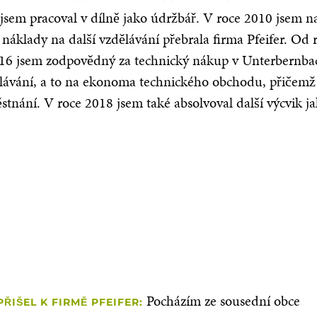
em pracoval v dílně jako údržbář. V roce 2010 jsem nast
náklady na další vzdělávání přebrala firma Pfeifer. Od
16 jsem zodpovědný za technický nákup v Unterbernba
lávání, a to na ekonoma technického obchodu, přičemž js
tnání. V roce 2018 jsem také absolvoval další výcvik j
Pocházím ze sousední obce
PŘIŠEL K FIRMĚ PFEIFER: