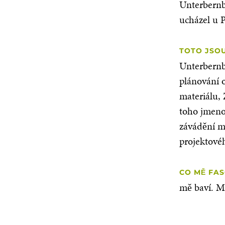
Unterbernb
ucházel u P
TOTO JSOU
Unterbernb
plánování 
materiálu,
toho jmeno
závádění 
projektové
CO MĚ FAS
mě baví. M