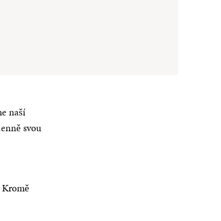
e naší
 denně svou
. Kromě