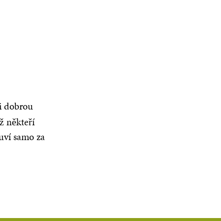
 dobrou
ž někteří
luví samo za