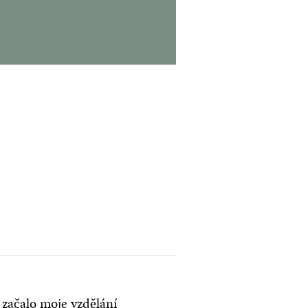
mluví
.“
 začalo moje vzdělání