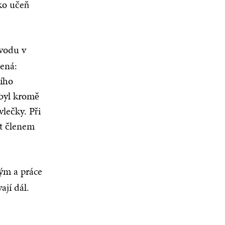
ko učeň
vodu v
mená:
ního
 byl kromě
lečky. Při
t členem
ým a práce
jí dál.