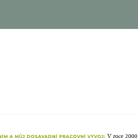
ho dlouholetých zaměstnanců 
ro Pfeifera jako zaměstnavatele
CHRISTIAN SIEGL
Zástupce vedoucího údržby
V roce 2000
NÍM A MŮJ DOSAVADNÍ PRACOVNÍ VÝVOJ: