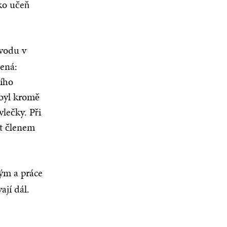
ko učeň
vodu v
mená:
ního
 byl kromě
lečky. Při
t členem
ým a práce
jí dál.