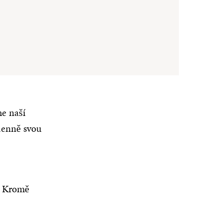
e naší
 denně svou
. Kromě