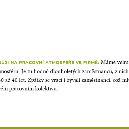
Máme velmi
UJI NA PRACOVNÍ ATMOSFÉŘE VE FIRMĚ:
tmosféru. Je tu hodně dlouholetých zaměstnanců, z nich
 30 až 40 let. Zpátky se vrací i bývalí zaměstnanci, což m
rém pracovním kolektivu.