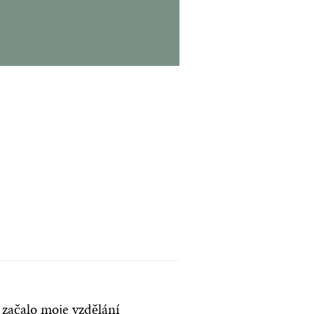
mluví
.“
 začalo moje vzdělání