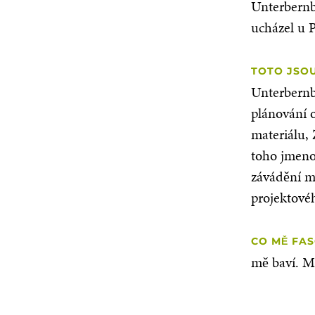
Unterbernb
ucházel u P
TOTO JSOU
Unterbernb
plánování 
materiálu,
toho jmeno
závádění 
projektové
CO MĚ FAS
mě baví. M