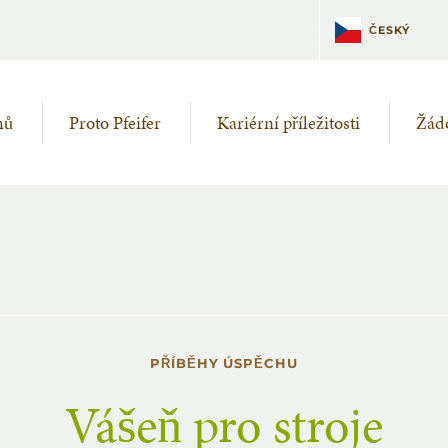
DEUTSCH
ČESKÝ
mů
Proto Pfeifer
Kariérní příležitosti
Žádo
PŘÍBĚHY ÚSPĚCHU
Vášeň pro stroje