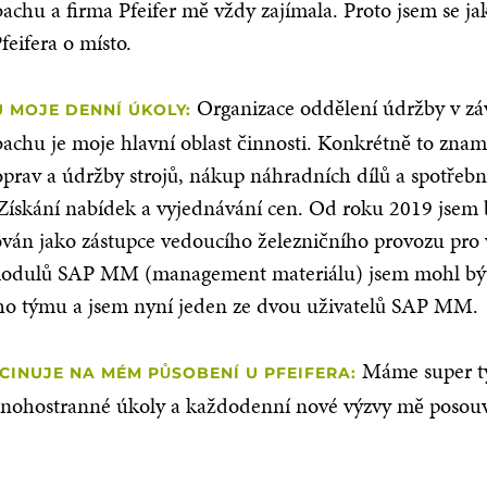
achu a firma Pfeifer mě vždy zajímala. Proto jsem se ja
feifera o místo.
Organizace oddělení údržby v zá
 MOJE DENNÍ ÚKOLY:
achu je moje hlavní oblast činnosti. Konkrétně to zna
oprav a údržby strojů, nákup náhradních dílů a spotřeb
 Získání nabídek a vyjednávání cen. Od roku 2019 jsem
ván jako zástupce vedoucího železničního provozu pro v
modulů SAP MM (management materiálu) jsem mohl bý
ho týmu a jsem nyní jeden ze dvou uživatelů SAP MM.
Máme super t
CINUJE NA MÉM PŮSOBENÍ U PFEIFERA:
nohostranné úkoly a každodenní nové výzvy mě posouva