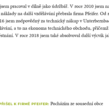
em pracoval v dílně jako údržbář. V roce 2010 jsem nast
náklady na další vzdělávání přebrala firma Pfeifer. Od
16 jsem zodpovědný za technický nákup v Unterbernba
lávání, a to na ekonoma technického obchodu, přičemž js
tnání. V roce 2018 jsem také absolvoval další výcvik j
Pocházím ze sousední obce
PŘIŠEL K FIRMĚ PFEIFER: