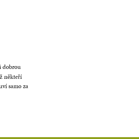
 dobrou
ž někteří
luví samo za