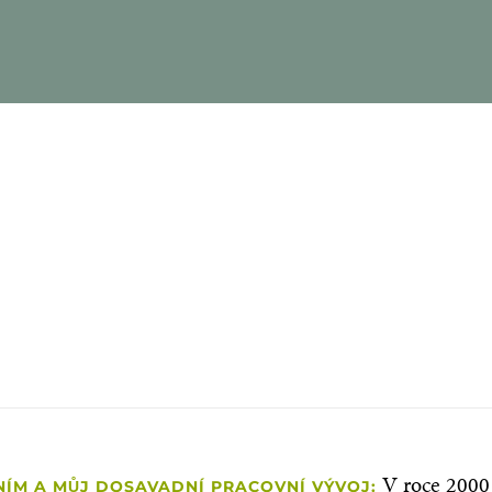
ho dlouholetých zaměstnanců 
ro Pfeifera jako zaměstnavatele
CHRISTIAN SIEGL
Zástupce vedoucího údržby
V roce 2000
NÍM A MŮJ DOSAVADNÍ PRACOVNÍ VÝVOJ: