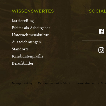
WISSENSWERTES
SOCIA
karriereBlog
Pfeifer als Arbeitgeber
Unternehmenskultur
Auszeichnungen
Standorte
Kandidatenprofile
Berufsbilder
Nákupní vztahy
Ochrana osobních údajů
Barrierefreiheit
Sit