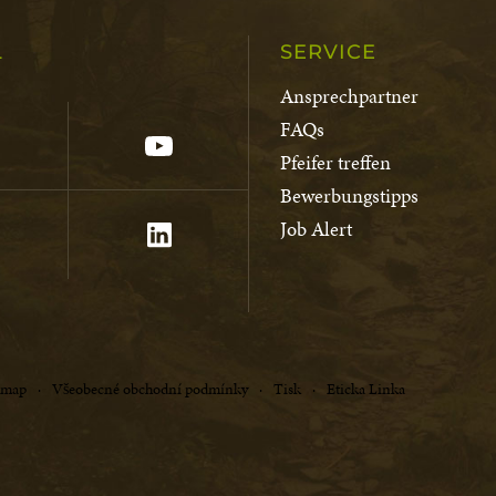
L
SERVICE
Ansprechpartner
FAQs
Pfeifer treffen
Bewerbungstipps
Job Alert
emap
Všeobecné obchodní podmínky
Tisk
Eticka Linka