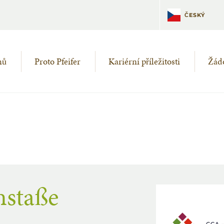
DEUTSCH
ČESKÝ
mů
Proto Pfeifer
Kariérní příležitosti
Žádo
staße